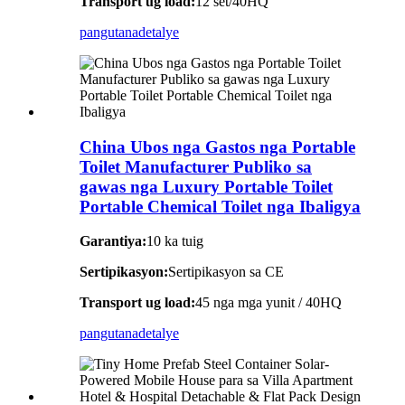
Transport ug load:
12 set/40HQ
pangutana
detalye
China Ubos nga Gastos nga Portable
Toilet Manufacturer Publiko sa
gawas nga Luxury Portable Toilet
Portable Chemical Toilet nga Ibaligya
Garantiya:
10 ka tuig
Sertipikasyon:
Sertipikasyon sa CE
Transport ug load:
45 nga mga yunit / 40HQ
pangutana
detalye