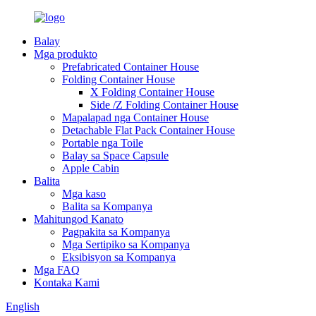
Balay
Mga produkto
Prefabricated Container House
Folding Container House
X Folding Container House
Side /Z Folding Container House
Mapalapad nga Container House
Detachable Flat Pack Container House
Portable nga Toile
Balay sa Space Capsule
Apple Cabin
Balita
Mga kaso
Balita sa Kompanya
Mahitungod Kanato
Pagpakita sa Kompanya
Mga Sertipiko sa Kompanya
Eksibisyon sa Kompanya
Mga FAQ
Kontaka Kami
English