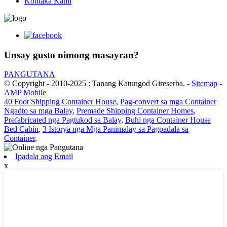
Kontaka Kami
Unsay gusto nimong masayran?
PANGUTANA
© Copyright - 2010-2025 : Tanang Katungod Gireserba.
-
Sitemap
-
AMP Mobile
40 Foot Shipping Container House
,
Pag-convert sa mga Container
Ngadto sa mga Balay
,
Premade Shipping Container Homes
,
Prefabricated nga Pagtukod sa Balay
,
Buhi nga Container House
Bed Cabin
,
3 Istorya nga Mga Panimalay sa Pagpadala sa
Container
,
Ipadala ang Email
x