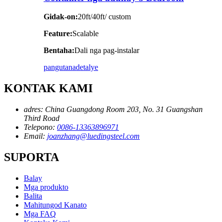
Gidak-on:
20ft/40ft/ custom
Feature:
Scalable
Bentaha:
Dali nga pag-instalar
pangutana
detalye
KONTAK KAMI
adres:
China Guangdong Room 203, No. 31 Guangshan
Third Road
Telepono:
0086-13363896971
Email:
joanzhang@luedingsteel.com
SUPORTA
Balay
Mga produkto
Balita
Mahitungod Kanato
Mga FAQ