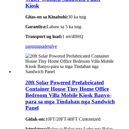
Kiosk
Gitas-on sa Kinabuhi:
30 ka tuig
Garantiya:
Labaw sa 5 ka tuig
Transport ug load:
1 set/40HQ
pangutana
detalye
20ft Solar Powered Prefabricated
Container House Tiny Home Office
Bedroom Villa Mobile Kiosk Banyo-
para sa mga Tindahan nga Sandwich
Panel
Gidak-on:
10FT/20FT/40FT Customized
Istruktura:
Balay sa Balay nga Luho nga Balay