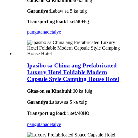
Gitas-on sa Kinabuhi:
30 ka tuig
Garantiya:
Labaw sa 5 ka tuig
Transport ug load:
1 set/40HQ
pangutana
detalye
Ipasibo sa China ang Prefabricated
Luxury Hotel Foldable Modern
Capsule Style Camping House Hotel
Gitas-on sa Kinabuhi
:
30 ka tuig
Garantiya
:
Labaw sa 5 ka tuig
Transport ug load
:
1 set/40HQ
pangutana
detalye