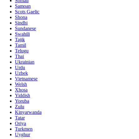
Somali
Samoan
Scots Gaelic
Shona
Sindhi
Sundanese
Swahili
Tajik
Tamil
Telugu
Thai
Ukrainian
Urdu
Uzbek
Vietnamese
Welsh
Xhosa
Yiddish
Yoruba
Zulu
Kinyarwanda
Tatar
Oriya
Turkmen
Uyghur