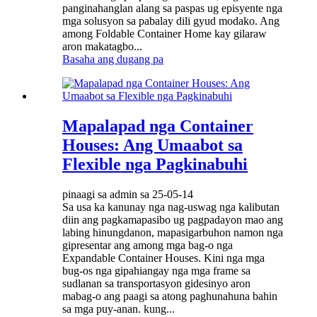
panginahanglan alang sa paspas ug episyente nga
mga solusyon sa pabalay dili gyud modako. Ang
among Foldable Container Home kay gilaraw
aron makatagbo...
Basaha ang dugang pa
Mapalapad nga Container
Houses: Ang Umaabot sa
Flexible nga Pagkinabuhi
pinaagi sa admin sa 25-05-14
Sa usa ka kanunay nga nag-uswag nga kalibutan
diin ang pagkamapasibo ug pagpadayon mao ang
labing hinungdanon, mapasigarbuhon namon nga
gipresentar ang among mga bag-o nga
Expandable Container Houses. Kini nga mga
bug-os nga gipahiangay nga mga frame sa
sudlanan sa transportasyon gidesinyo aron
mabag-o ang paagi sa atong paghunahuna bahin
sa mga puy-anan. kung...