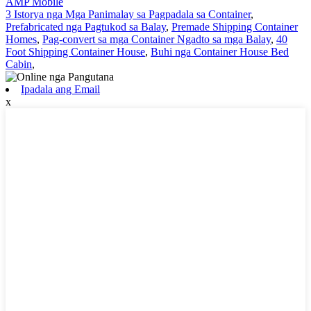
AMP Mobile
3 Istorya nga Mga Panimalay sa Pagpadala sa Container
,
Prefabricated nga Pagtukod sa Balay
,
Premade Shipping Container
Homes
,
Pag-convert sa mga Container Ngadto sa mga Balay
,
40
Foot Shipping Container House
,
Buhi nga Container House Bed
Cabin
,
Ipadala ang Email
x