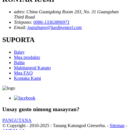
adres:
China Guangdong Room 203, No. 31 Guangshan
Third Road
Telepono:
0086-13363896971
Email:
joanzhang@luedingsteel.com
SUPORTA
Balay
Mga produkto
Balita
Mahitungod Kanato
Mga FAQ
Kontaka Kami
Unsay gusto nimong masayran?
PANGUTANA
© Copyright - 2010-2025 : Tanang Katungod Gireserba.
-
Sitemap
-