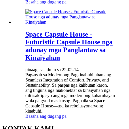
Basaha ang dugang pa
Space Capsule House -
Futuristic Capsule House nga
adunay mga Panglantaw sa
Kinaiyahan
pinaagi sa admin sa 25-05-14
Pag-usab sa Modernong Pagkinabuhi uban ang
Seamless Integration of Comfort, Privacy, and
Sustainability. Sa paspas nga kalibutan karon,
ang tinguha nga makonektar sa kinaiyahan nga
dili isakripisyo ang mga modernong kaharuhayan
wala pa gyud mas kusog. Pagpaila sa Space
Capsule House—usa ka rebolusyonaryong
kinabuhi...
Basaha ang dugang pa
KONTAK KAMI