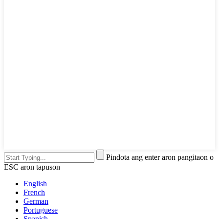
Pindota ang enter aron pangitaon o
ESC aron tapuson
English
French
German
Portuguese
Spanish