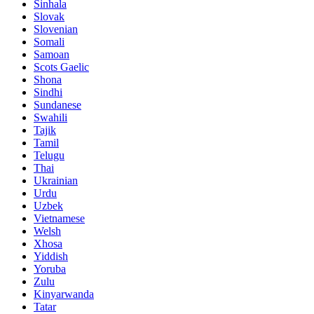
Sinhala
Slovak
Slovenian
Somali
Samoan
Scots Gaelic
Shona
Sindhi
Sundanese
Swahili
Tajik
Tamil
Telugu
Thai
Ukrainian
Urdu
Uzbek
Vietnamese
Welsh
Xhosa
Yiddish
Yoruba
Zulu
Kinyarwanda
Tatar