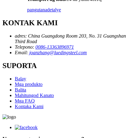
pangutana
detalye
KONTAK KAMI
adres:
China Guangdong Room 203, No. 31 Guangshan
Third Road
Telepono:
0086-13363896971
Email:
joanzhang@luedingsteel.com
SUPORTA
Balay
Mga produkto
Balita
Mahitungod Kanato
Mga FAQ
Kontaka Kami