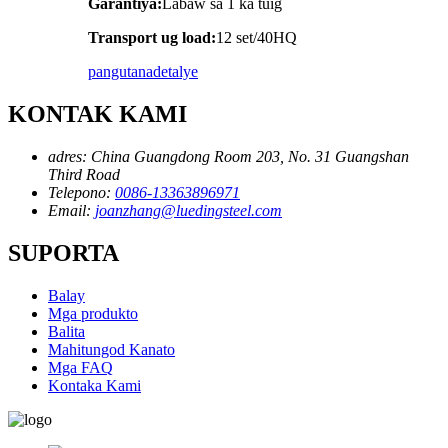
Garantiya:
Labaw sa 1 ka tuig
Transport ug load:
12 set/40HQ
pangutana
detalye
KONTAK KAMI
adres:
China Guangdong Room 203, No. 31 Guangshan
Third Road
Telepono:
0086-13363896971
Email:
joanzhang@luedingsteel.com
SUPORTA
Balay
Mga produkto
Balita
Mahitungod Kanato
Mga FAQ
Kontaka Kami