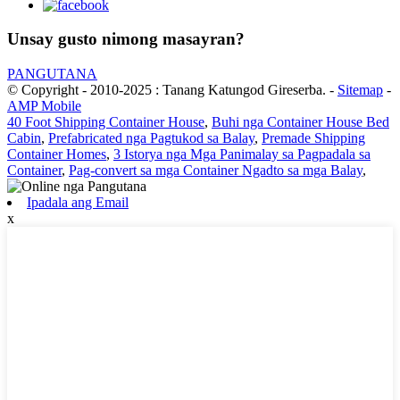
Unsay gusto nimong masayran?
PANGUTANA
© Copyright - 2010-2025 : Tanang Katungod Gireserba.
-
Sitemap
-
AMP Mobile
40 Foot Shipping Container House
,
Buhi nga Container House Bed
Cabin
,
Prefabricated nga Pagtukod sa Balay
,
Premade Shipping
Container Homes
,
3 Istorya nga Mga Panimalay sa Pagpadala sa
Container
,
Pag-convert sa mga Container Ngadto sa mga Balay
,
Ipadala ang Email
x